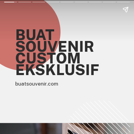
BUAT
SOUVENIR
CUSTOM
EKSKLUSIF
buatsouvenir.com