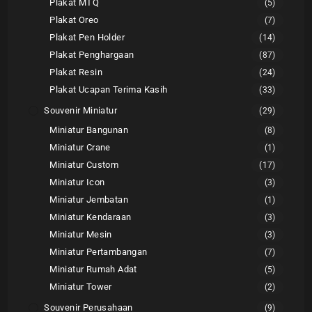
Plakat MTQ
(5)
Plakat Oreo
(7)
Plakat Pen Holder
(14)
Plakat Penghargaan
(87)
Plakat Resin
(24)
Plakat Ucapan Terima Kasih
(33)
Souvenir Miniatur
(29)
Miniatur Bangunan
(8)
Miniatur Crane
(1)
Miniatur Custom
(17)
Miniatur Icon
(3)
Miniatur Jembatan
(1)
Miniatur Kendaraan
(3)
Miniatur Mesin
(3)
Miniatur Pertambangan
(7)
Miniatur Rumah Adat
(5)
Miniatur Tower
(2)
Souvenir Perusahaan
(9)