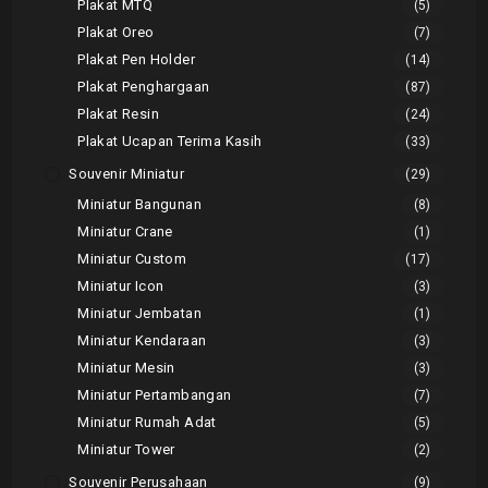
Plakat MTQ
(5)
Plakat Oreo
(7)
Plakat Pen Holder
(14)
Plakat Penghargaan
(87)
Plakat Resin
(24)
Plakat Ucapan Terima Kasih
(33)
Souvenir Miniatur
(29)
Miniatur Bangunan
(8)
Miniatur Crane
(1)
Miniatur Custom
(17)
Miniatur Icon
(3)
Miniatur Jembatan
(1)
Miniatur Kendaraan
(3)
Miniatur Mesin
(3)
Miniatur Pertambangan
(7)
Miniatur Rumah Adat
(5)
Miniatur Tower
(2)
Souvenir Perusahaan
(9)