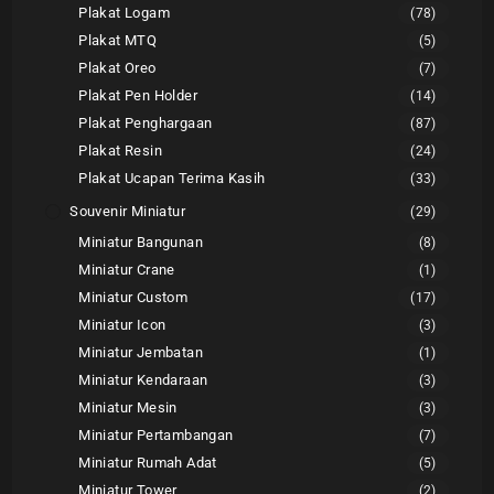
Plakat Logam
(78)
Plakat MTQ
(5)
Plakat Oreo
(7)
Plakat Pen Holder
(14)
Plakat Penghargaan
(87)
Plakat Resin
(24)
Plakat Ucapan Terima Kasih
(33)
Souvenir Miniatur
(29)
Miniatur Bangunan
(8)
Miniatur Crane
(1)
Miniatur Custom
(17)
Miniatur Icon
(3)
Miniatur Jembatan
(1)
Miniatur Kendaraan
(3)
Miniatur Mesin
(3)
Miniatur Pertambangan
(7)
Miniatur Rumah Adat
(5)
Miniatur Tower
(2)