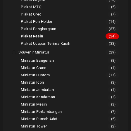
Plakat MTQ
(5)
Plakat Oreo
(7)
Plakat Pen Holder
(14)
Plakat Penghargaan
(87)
Plakat Resin
(24)
Plakat Ucapan Terima Kasih
(33)
Souvenir Miniatur
(29)
Miniatur Bangunan
(8)
Miniatur Crane
(1)
Miniatur Custom
(17)
Miniatur Icon
(3)
Miniatur Jembatan
(1)
Miniatur Kendaraan
(3)
Miniatur Mesin
(3)
Miniatur Pertambangan
(7)
Miniatur Rumah Adat
(5)
Miniatur Tower
(2)