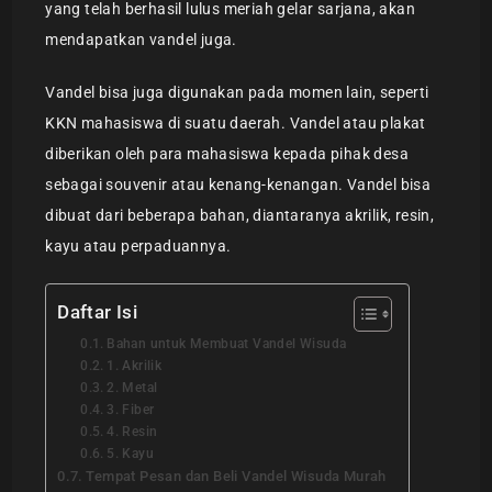
yang telah berhasil lulus meriah gelar sarjana, akan
mendapatkan vandel juga.
Vandel bisa juga digunakan pada momen lain, seperti
KKN mahasiswa di suatu daerah. Vandel atau plakat
diberikan oleh para mahasiswa kepada pihak desa
sebagai souvenir atau kenang-kenangan. Vandel bisa
dibuat dari beberapa bahan, diantaranya akrilik, resin,
kayu atau perpaduannya.
Daftar Isi
Bahan untuk Membuat Vandel Wisuda
1. Akrilik
2. Metal
3. Fiber
4. Resin
5. Kayu
Tempat Pesan dan Beli Vandel Wisuda Murah