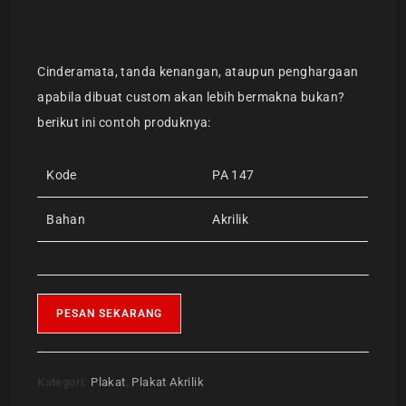
Cinderamata, tanda kenangan, ataupun penghargaan
apabila dibuat custom akan lebih bermakna bukan?
berikut ini contoh produknya:
Kode
PA 147
Bahan
Akrilik
PESAN SEKARANG
Kategori:
Plakat
,
Plakat Akrilik