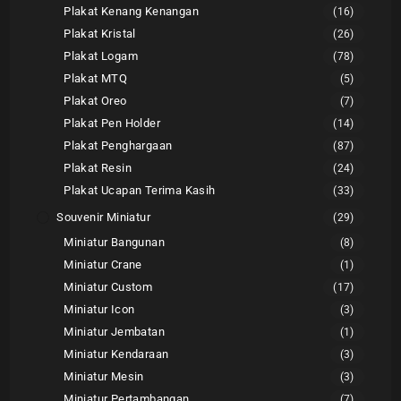
Plakat Kenang Kenangan
(16)
Plakat Kristal
(26)
Plakat Logam
(78)
Plakat MTQ
(5)
Plakat Oreo
(7)
Plakat Pen Holder
(14)
Plakat Penghargaan
(87)
Plakat Resin
(24)
Plakat Ucapan Terima Kasih
(33)
Souvenir Miniatur
(29)
Miniatur Bangunan
(8)
Miniatur Crane
(1)
Miniatur Custom
(17)
Miniatur Icon
(3)
Miniatur Jembatan
(1)
Miniatur Kendaraan
(3)
Miniatur Mesin
(3)
Miniatur Pertambangan
(7)