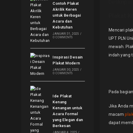
Deskripsi
Contoh Plakat
Akrilik Keren
Plakat K
untuk Berbagai
Acara dan
Kebutuhan
Mencari plak
JANUARI 31, 2025
/
0 COMMENTS
UPT PLN Unit
mewah. Pla
indah yang t
Inspirasi Desain
Plakat Modern
JANUARI 30, 2025
/
0 COMMENTS
Pada bagian
Ide Plakat
Kenang
Jika Anda me
Kenangan untuk
Acara Formal
macam
plak
yang Elegan dan
dapat membu
Berkesan
JANUARI 4, 2025
/