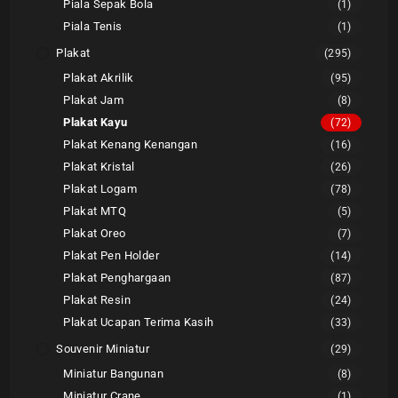
Piala Sepak Bola
(1)
Piala Tenis
(1)
Plakat
(295)
Plakat Akrilik
(95)
Plakat Jam
(8)
Plakat Kayu
(72)
Plakat Kenang Kenangan
(16)
Plakat Kristal
(26)
Plakat Logam
(78)
Plakat MTQ
(5)
Plakat Oreo
(7)
Plakat Pen Holder
(14)
Plakat Penghargaan
(87)
Plakat Resin
(24)
Plakat Ucapan Terima Kasih
(33)
Souvenir Miniatur
(29)
Miniatur Bangunan
(8)
Miniatur Crane
(1)