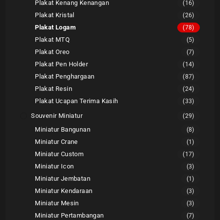
Plakat Kenang Kenangan
(16)
Plakat Kristal
(26)
Plakat Logam
(78)
Plakat MTQ
(5)
Plakat Oreo
(7)
Plakat Pen Holder
(14)
Plakat Penghargaan
(87)
Plakat Resin
(24)
Plakat Ucapan Terima Kasih
(33)
Souvenir Miniatur
(29)
Miniatur Bangunan
(8)
Miniatur Crane
(1)
Miniatur Custom
(17)
Miniatur Icon
(3)
Miniatur Jembatan
(1)
Miniatur Kendaraan
(3)
Miniatur Mesin
(3)
Miniatur Pertambangan
(7)